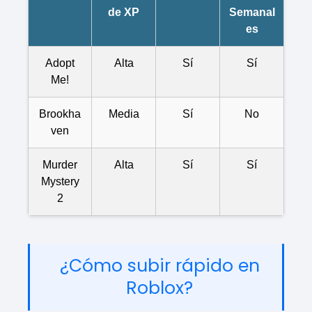
de XP
Semanal
es
Adopt
Alta
Sí
Sí
Me!
Brookha
Media
Sí
No
ven
Murder
Alta
Sí
Sí
Mystery
2
¿Cómo subir rápido en
Roblox?