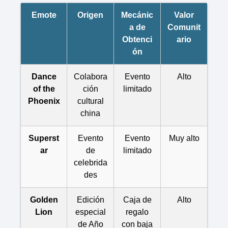
Emote
Origen
Mecánic
Valor
a de
Comunit
Obtenci
ario
ón
Dance
Colabora
Evento
Alto
of the
ción
limitado
Phoenix
cultural
china
Superst
Evento
Evento
Muy alto
ar
de
limitado
celebrida
des
Golden
Edición
Caja de
Alto
Lion
especial
regalo
de Año
con baja